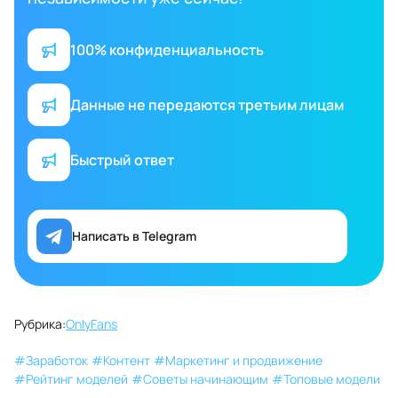
100% конфиденциальность
Данные не передаются третьим лицам
Быстрый ответ
Написать в Telegram
Рубрика:
OnlyFans
#
Заработок
#
Контент
#
Маркетинг и продвижение
#
Рейтинг моделей
#
Советы начинающим
#
Топовые модели