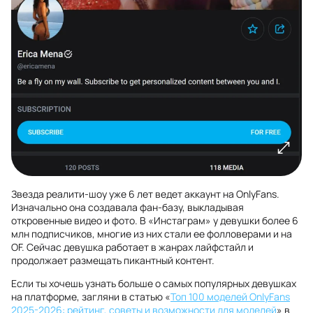
Звезда реалити-шоу уже 6 лет ведет аккаунт на OnlyFans.
Изначально она создавала фан-базу, выкладывая
откровенные видео и фото. В «Инстаграм» у девушки более 6
млн подписчиков, многие из них стали ее фолловерами и на
OF. Сейчас девушка работает в жанрах лайфстайл и
продолжает размещать пикантный контент.
Если ты хочешь узнать больше о самых популярных девушках
на платформе, загляни в статью «
Топ 100 моделей OnlyFans
2025-2026: рейтинг, советы и возможности для моделей
» в