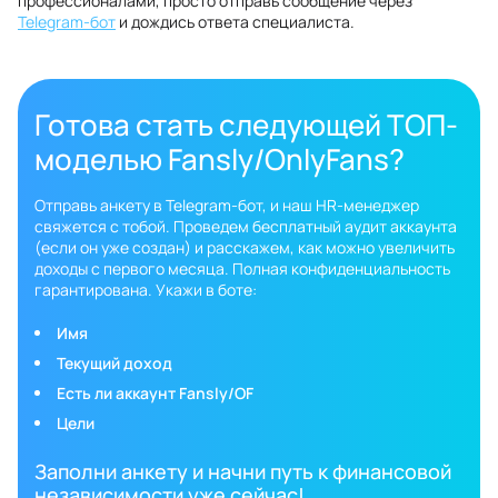
профессионалами, просто отправь сообщение через
Telegram-бот
и дождись ответа специалиста.
Готова стать следующей ТОП-
моделью Fansly/OnlyFans?
Отправь анкету в Telegram-бот, и наш HR-менеджер
свяжется с тобой. Проведем бесплатный аудит аккаунта
(если он уже создан) и расскажем, как можно увеличить
доходы с первого месяца. Полная конфиденциальность
гарантирована. Укажи в боте:
Имя
Текущий доход
Есть ли аккаунт Fansly/OF
Цели
Заполни анкету и начни путь к финансовой
независимости уже сейчас!