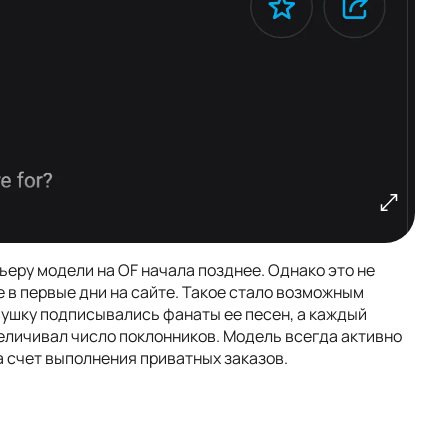
арьеру модели на OF начала позднее. Однако это не
 в первые дни на сайте. Такое стало возможным
вушку подписывались фанаты ее песен, а каждый
величивал число поклонников. Модель всегда активно
а счет выполнения приватных заказов.