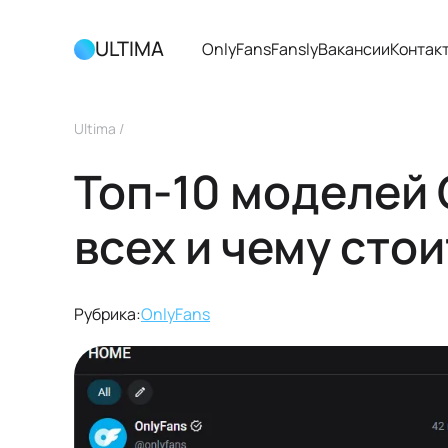
ULTIMA
OnlyFans
Fansly
Вакансии
Контак
Ultima
/
Топ-10 моделей 
всех и чему сто
Рубрика:
OnlyFans