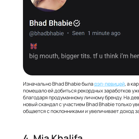
Изначально Bhad Bhabie была
рэп-певицей
, а к
помешало ей добиться рекордных заработков уже
благодаря продуманному личному бренду. На де
новый скандал с участием Bhad Bhabie только у
общается с поклонниками и увеличивает доход з
4. Mia Khalifa