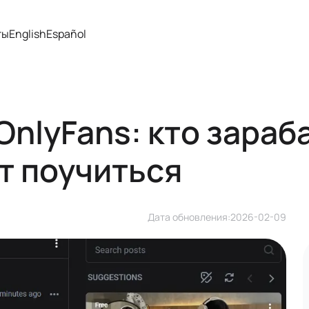
ты
English
Español
OnlyFans: кто зара
ит поучиться
Дата обновления:
2026-02-09