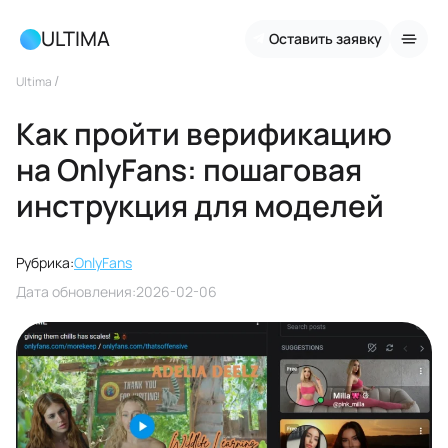
ULTIMA
Оставить заявку
/
Ultima
Как пройти верификацию
на OnlyFans: пошаговая
инструкция для моделей
Рубрика:
OnlyFans
Дата обновления:
2026-02-06