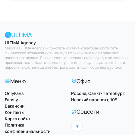
ULTIMA
ULTIMA Agency
Миссия ULTIMA Agency — помогать контент-креаторам достигать
финансовой независимости, выводя их аккаунты в топ с гарантией
пассивного дохода. Для нас важен персональный подход, а не массовое
производство: каждая модель получает индивидуальную стратегию и
персональную помощь для быстрого роста и долгосрочного успеха.
Меню
Офис
OnlyFans
Россия, Санкт-Петербург,
Fansly
Невский проспект, 109
Вакансии
Соцсети
Контакты
Карта сайта
Политика
конфиденциальности