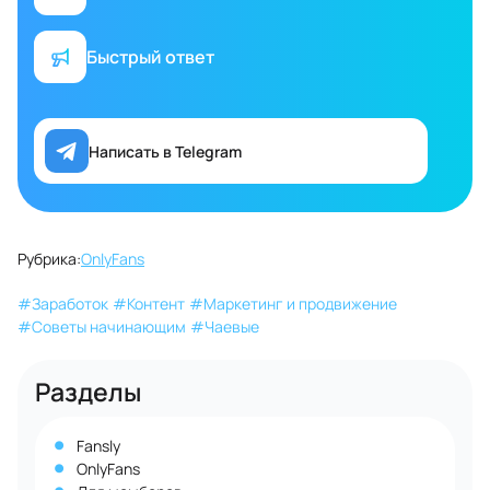
Быстрый ответ
Написать в Telegram
Рубрика:
OnlyFans
#
Заработок
#
Контент
#
Маркетинг и продвижение
#
Советы начинающим
#
Чаевые
Разделы
Fansly
OnlyFans