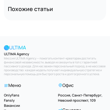
Похожие статьи
ULTIMA
ULTIMA Agency
Миссия ULTIMA Agency — помогать контент-креаторам достигать
финансовой независимости, выводя их аккаунты в топ с гарантией
пассивного дохода. Для нас важен персональный подход, а не массовое
производство: каждая модель получает индивидуальную стратегию и
персональную помощь для быстрого роста и долгосрочного успеха.
Меню
Офис
OnlyFans
Россия, Санкт-Петербург,
Fansly
Невский проспект, 109
Вакансии