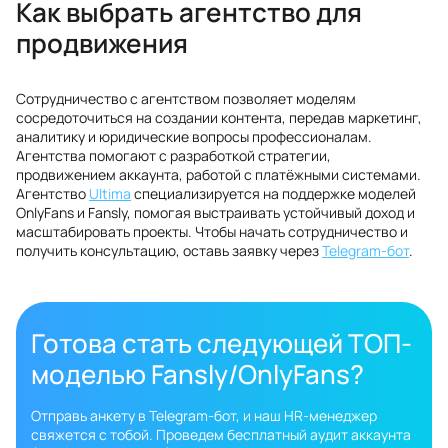
Как выбрать агентство для
продвижения
Сотрудничество с агентством позволяет моделям
сосредоточиться на создании контента, передав маркетинг,
аналитику и юридические вопросы профессионалам.
Агентства помогают с разработкой стратегии,
продвижением аккаунта, работой с платёжными системами.
Агентство
Ultima
специализируется на поддержке моделей
OnlyFans и Fansly, помогая выстраивать устойчивый доход и
масштабировать проекты. Чтобы начать сотрудничество и
получить консультацию, оставь заявку через
Telegram-бот
.
Готова стать следующей ТОП-
моделью Fansly/OnlyFans?
Отправь анкету в Telegram-бот, и наш HR-менеджер
свяжется с тобой. Проведем бесплатный аудит аккаунта