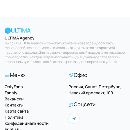
ULTIMA
ULTIMA Agency
Миссия ULTIMA Agency — помогать контент-креаторам достигать
финансовой независимости, выводя их аккаунты в топ с гарантией
пассивного дохода. Для нас важен персональный подход, а не массовое
производство: каждая модель получает индивидуальную стратегию и
персональную помощь для быстрого роста и долгосрочного успеха.
Меню
Офис
OnlyFans
Россия, Санкт-Петербург,
Fansly
Невский проспект, 109
Вакансии
Соцсети
Контакты
Карта сайта
Политика
конфиденциальности
English