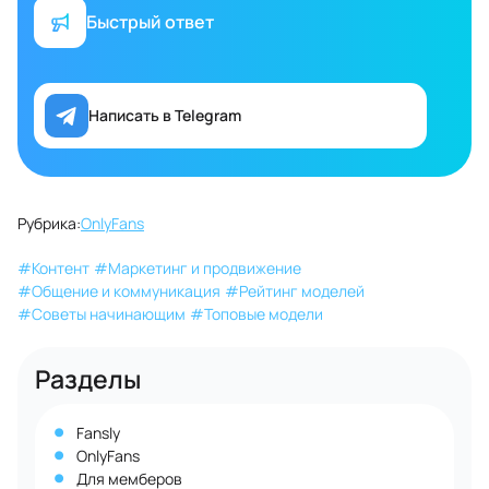
Быстрый ответ
Написать в Telegram
Рубрика:
OnlyFans
#
Контент
#
Маркетинг и продвижение
#
Общение и коммуникация
#
Рейтинг моделей
#
Советы начинающим
#
Топовые модели
Разделы
Fansly
OnlyFans
Для мемберов