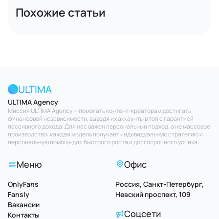
Похожие статьи
ULTIMA
ULTIMA Agency
Миссия ULTIMA Agency — помогать контент-креаторам достигать
финансовой независимости, выводя их аккаунты в топ с гарантией
пассивного дохода. Для нас важен персональный подход, а не массовое
производство: каждая модель получает индивидуальную стратегию и
персональную помощь для быстрого роста и долгосрочного успеха.
Меню
Офис
OnlyFans
Россия, Санкт-Петербург,
Fansly
Невский проспект, 109
Вакансии
Соцсети
Контакты