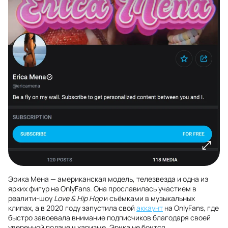
Эрика Мена — американская модель, телезвезда и одна из
ярких фигур на OnlyFans. Она прославилась участием в
реалити-шоу
Love & Hip Hop
и съёмками в музыкальных
клипах, а в 2020 году запустила свой
аккаунт
на OnlyFans, где
быстро завоевала внимание подписчиков благодаря своей
уверенной подаче и харизме. Эрика не боится