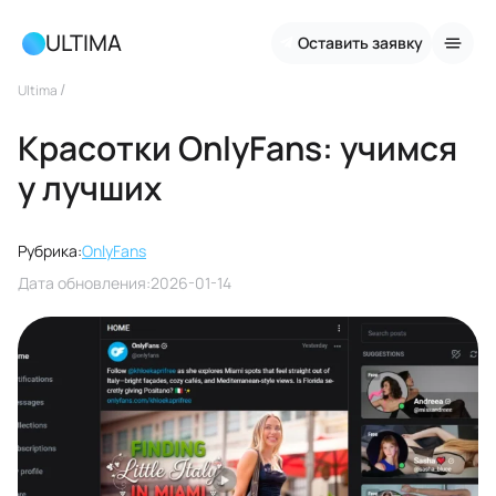
ULTIMA
Оставить заявку
/
Ultima
Красотки OnlyFans: учимся
у лучших
Рубрика:
OnlyFans
Дата обновления:
2026-01-14