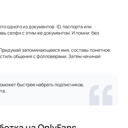
то одного из документов: ID, паспорта или
вь селфи с этим же документом. И помни: без
Придумай запоминающееся имя, составь понятное
 стиль общения с фолловерами. Затем начинай
поможет быстрее набрать подписчиков,
та.
отка на OnlyFans