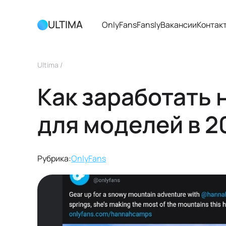
ULTIMA
OnlyFans
Fansly
Вакансии
Контак
Ultima
/
Как заработать 
для моделей в 2
Рубрика:
OnlyFans