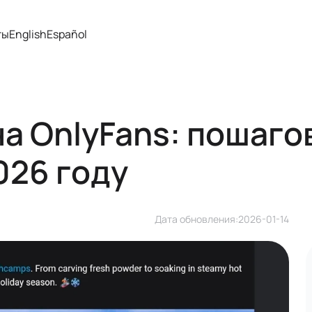
ты
English
Español
на OnlyFans: пошаг
026 году
Дата обновления:
2026-01-14