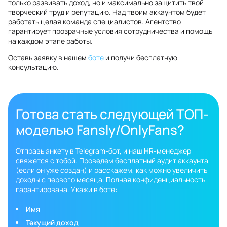
только развивать доход, но и максимально защитить твой
творческий труд и репутацию. Над твоим аккаунтом будет
работать целая команда специалистов. Агентство
гарантирует прозрачные условия сотрудничества и помощь
на каждом этапе работы.
Оставь заявку в нашем
боте
и получи бесплатную
консультацию.
Готова стать следующей ТОП-
моделью Fansly/OnlyFans?
Отправь анкету в Telegram-бот, и наш HR-менеджер
свяжется с тобой. Проведем бесплатный аудит аккаунта
(если он уже создан) и расскажем, как можно увеличить
доходы с первого месяца. Полная конфиденциальность
гарантирована. Укажи в боте:
Имя
Текущий доход