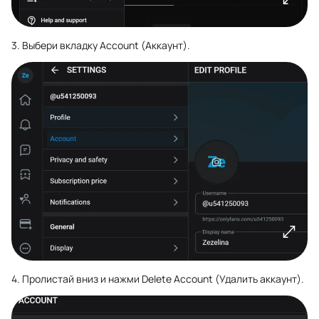
3. Выбери вкладку Account (Аккаунт).
4. Пролистай вниз и нажми Delete Account (Удалить аккаунт).