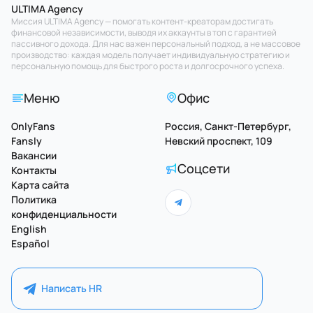
ULTIMA Agency
Миссия ULTIMA Agency — помогать контент-креаторам достигать
финансовой независимости, выводя их аккаунты в топ с гарантией
пассивного дохода. Для нас важен персональный подход, а не массовое
производство: каждая модель получает индивидуальную стратегию и
персональную помощь для быстрого роста и долгосрочного успеха.
Меню
Офис
OnlyFans
Россия, Санкт-Петербург,
Fansly
Невский проспект, 109
Вакансии
Соцсети
Контакты
Карта сайта
Политика
конфиденциальности
English
Español
Написать HR