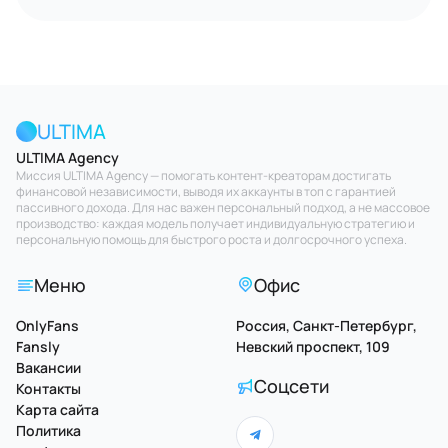
ULTIMA
ULTIMA Agency
Миссия ULTIMA Agency — помогать контент-креаторам достигать
финансовой независимости, выводя их аккаунты в топ с гарантией
пассивного дохода. Для нас важен персональный подход, а не массовое
производство: каждая модель получает индивидуальную стратегию и
персональную помощь для быстрого роста и долгосрочного успеха.
Меню
Офис
OnlyFans
Россия, Санкт-Петербург,
Fansly
Невский проспект, 109
Вакансии
Соцсети
Контакты
Карта сайта
Политика