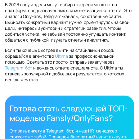
В 2026 году модели могут выбирать среди множества
платформ, предназначенных для монетизации контента. Это
аналоги OnlyFans, Telegram-каналы, собственные сайты.
Выбирать конкретный вариант нужно, ориентируясь на свои
цели, интересы аудитории и стратегии развития. Чтобы
добиться успеха, не забывай постоянно улучшать контент,
общаться с публикой, изучать отчеты и аналитику.
Если ты хочешь быстрее выйти на стабильный доход,
обращайся в агентство
Ultima
за профессиональной
помощью. Сделать это просто: отправь заявку через
Telegram-бот
и дождись ответа специалиста. С Ultima ты
станешь популярной и добьешься результатов, о которых
всегда мечтала.
Готова стать следующей ТОП-
моделью Fansly/OnlyFans?
Отправь анкету в Telegram-бот, и наш HR-менеджер
свяжется с тобой. Проведем бесплатный аудит аккаунта