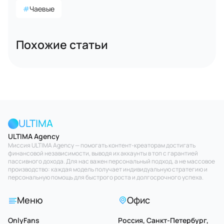
#
Чаевые
Похожие статьи
ULTIMA
ULTIMA Agency
Миссия ULTIMA Agency — помогать контент-креаторам достигать
финансовой независимости, выводя их аккаунты в топ с гарантией
пассивного дохода. Для нас важен персональный подход, а не массовое
производство: каждая модель получает индивидуальную стратегию и
персональную помощь для быстрого роста и долгосрочного успеха.
Меню
Офис
OnlyFans
Россия, Санкт-Петербург,