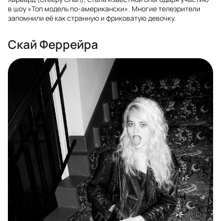
в шоу «Топ модель по-американски». Многие телезрители
запомнили её как странную и фриковатую девочку.
Скай Феррейра