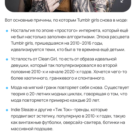
Вот основные причины, по которым Tumblr girls снова в моде:
Ностальгия по эпохе «простого» интернета, который ещё
не был настолько заполнен алгоритмами. Эпоха расцвета
Tumblr girls, пришедшаяся на 2010–2016 годы,
идеализируется теми, кто был в те времена ещё детьми.
Усталость от Clean Girl, то есть от образа идеальной
девушки, который так популяризировался во второй
половине 2010-х и начале 2020-х годов. Хочется чего-то
более хаотичного, гранжевого и спонтанного.
Мода на мягкий гранж повторяет себя снова. Существует
теория о 20-летних модных циклах, говорящая о том, что
мода повторяется примерно каждые 20 лет.
Indie Sleaze и другие «Тик Ток»-тренды, которые
продвигают эстетику, популярную в 2010-х годах, такую
как винтажные футболки, оверсайз-свитера, ботинки на
массивной подошве.