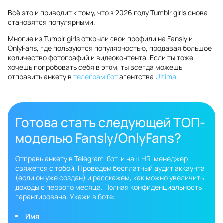
Всё это и приводит к тому, что в 2026 году Tumblr girls снова
становятся популярными.
Многие из Tumblr girls открыли свои профили на Fansly и
OnlyFans, где пользуются популярностью, продавая большое
количество фотографий и видеоконтента. Если ты тоже
хочешь попробовать себя в этом, ты всегда можешь
отправить анкету в
телеграм бот
агентства
Ultima
.
Готова стать следующей ТОП-
моделью Fansly/OnlyFans?
Отправь анкету в Telegram-бот, и наш HR-менеджер
свяжется с тобой. Проведем бесплатный аудит аккаунта
(если он уже создан) и расскажем, как можно увеличить
доходы с первого месяца. Полная конфиденциальность
гарантирована. Укажи в боте:
Имя