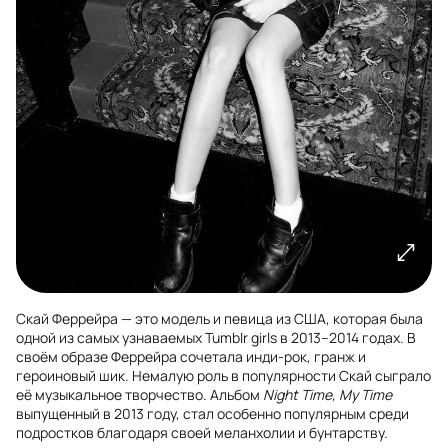
Скай Феррейра — это модель и певица из США, которая была
одной из самых узнаваемых Tumblr girls в 2013–2014 годах. В
своём образе Феррейра сочетала инди-рок, гранж и
героиновый шик. Немалую роль в популярности Скай сыграло
её музыкальное творчество. Альбом
Night Time, My Time
выпущенный в 2013 году, стал особенно популярным среди
подростков благодаря своей меланхолии и бунтарству.