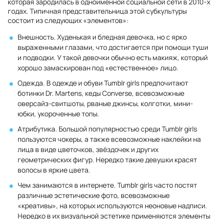
которая зародилась в одноименной социальной сети в 2010-х
годах. Типичная представительница этой субкультуры
состоит из следующих «элементов»:
Внешность. Худенькая и бледная девочка, но с ярко
выраженными глазами, что достигается при помощи туши
и подводки. У такой девочки обычно есть макияж, который
хорошо замаскирован под «естественное» лицо.
Одежда. В одежде и обуви Tumblr girls предпочитают
ботинки Dr. Martens, кеды Converse, всевозможные
оверсайз-свитшоты, рваные джинсы, колготки, мини-
юбки, укороченные топы.
Атрибутика. Большой популярностью среди Tumblr girls
пользуются чокеры, а также всевозможные наклейки на
лица в виде цветочков, звёздочек и других
геометрических фигур. Нередко такие девушки красят
волосы в яркие цвета.
Чем занимаются в интернете. Tumblr girls часто постят
различные эстетические фото, всевозможные
«креативы», на которых используются неоновые надписи.
Нередко в их визуальной эстетике применяются элементы