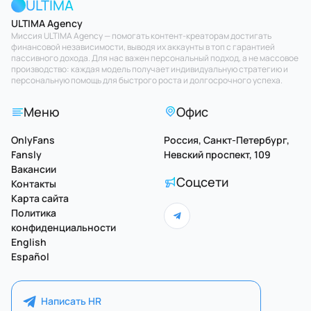
ULTIMA
ULTIMA Agency
Миссия ULTIMA Agency — помогать контент-креаторам достигать
финансовой независимости, выводя их аккаунты в топ с гарантией
пассивного дохода. Для нас важен персональный подход, а не массовое
производство: каждая модель получает индивидуальную стратегию и
персональную помощь для быстрого роста и долгосрочного успеха.
Меню
Офис
OnlyFans
Россия, Санкт-Петербург,
Fansly
Невский проспект, 109
Вакансии
Соцсети
Контакты
Карта сайта
Политика
конфиденциальности
English
Español
Написать HR