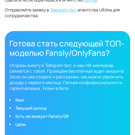
Отправляйте заявку в
Telegram-бот
агентства Ultima для
сотрудничества.
Готова стать следующей ТОП-
моделью Fansly/OnlyFans?
Отправь анкету в Telegram-бот, и наш HR-менеджер
свяжется с тобой. Проведем бесплатный аудит аккаунта
(если он уже создан) и расскажем, как можно увеличить
доходы с первого месяца. Полная конфиденциальность
гарантирована. Укажи в боте:
Имя
Текущий доход
Есть ли аккаунт Fansly/OF
Цели