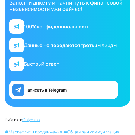
Заполни анкету и начни путь к финансовой
независимости уже сейчас!
100% конфиденциальность
Данные не передаются третьим лицам
Быстрый ответ
Написать в Telegram
Рубрика:
OnlyFans
#
Маркетинг и продвижение
#
Общение и коммуникация