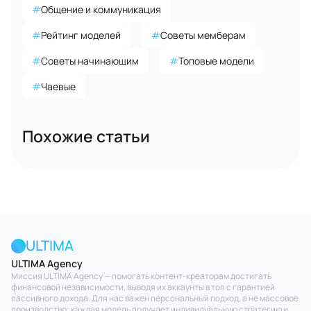
#
Общение и коммуникация
#
Рейтинг моделей
#
Советы мемберам
#
Советы начинающим
#
Топовые модели
#
Чаевые
Похожие статьи
ULTIMA
ULTIMA Agency
Миссия ULTIMA Agency — помогать контент-креаторам достигать
финансовой независимости, выводя их аккаунты в топ с гарантией
пассивного дохода. Для нас важен персональный подход, а не массовое
производство: каждая модель получает индивидуальную стратегию и