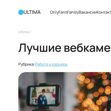
ULTIMA
OnlyFans
Fansly
Вакансии
Контак
Ultima
/
Лучшие вебкаме
Рубрика:
Работа и карьера