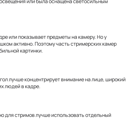
освещения или была оснащена светосильным
дре или показывает предметы на камеру. Но у
шком активно. Поэтому часть стримерских камер
бильной картинки.
угол лучше концентрирует внимание на лице, широкий
х людей в кадре.
но для стримов лучше использовать отдельный