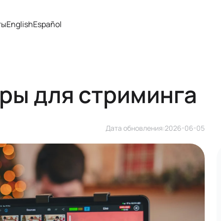
ты
English
Español
ры для стриминга
Дата обновления:
2026-06-05